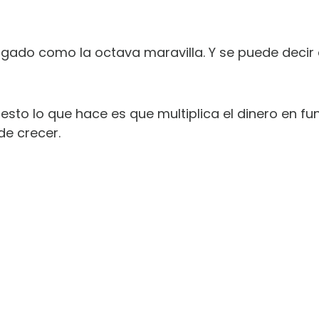
gado como la octava maravilla. Y se puede decir 
sto lo que hace es que multiplica el dinero en fu
de crecer.
SCARGA LOS 12 HÁBITOS SECRETOS P
DOMINAR TUS FINANZAS PERSONALE