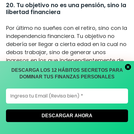
20. Tu objetivo no es una pensión, sino la
libertad financiera
Por último no sueñes con el retiro, sino con la
independencia financiera. Tu objetivo no
debería ser llegar a cierta edad en la cual no
debas trabajar, sino de generar unos
ingresos en los que independientemente de
lo que suceda, tu calidad de vida no se vea
DESCARGA LOS 12 HÁBITOS SECRETOS PARA
afectada.
DOMINAR TUS FINANZAS PERSONALES
Allí radica la importancia de aplicar todos los
principios que definen cómo funciona el
dinero. Una vez tengas claro cómo funciona,
podrás no solo aumentar tus ingresos y
patrimonio, sino que sabrás a qué se deben
los diferentes comportamientos que la gente