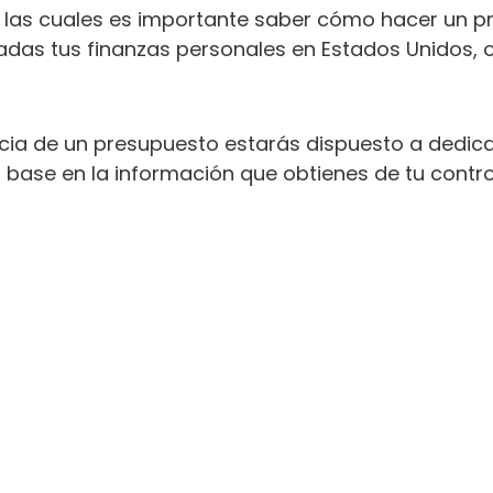
r las cuales es importante saber cómo hacer un pr
as tus finanzas personales en Estados Unidos, o d
ia de un presupuesto estarás dispuesto a dedicar
 base en la información que obtienes de tu contro
SCARGA LOS 12 HÁBITOS SECRETOS P
DOMINAR TUS FINANZAS PERSONALE