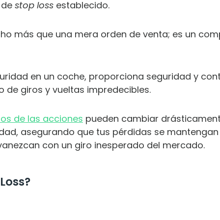
 de
stop loss
establecido.
o más que una mera orden de venta; es un compo
guridad en un coche, proporciona seguridad y cont
 de giros y vueltas impredecibles.
ios de las acciones
pueden cambiar drásticamente 
dad, asegurando que tus pérdidas se mantengan d
vanezcan con un giro inesperado del mercado.
SCARGA LOS 12 HÁBITOS SECRETOS P
 Loss?
DOMINAR TUS FINANZAS PERSONALE