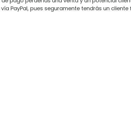
de pago perderías una venta y un potencial client
 PayPal, pues seguramente tendrás un cliente feli