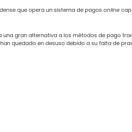
dense que opera un sistema de pagos
online
cap
 una gran alternativa a los métodos de pago tradi
han quedado en desuso debido a su falta de prac
SCARGA LOS 12 HÁBITOS SECRETOS P
DOMINAR TUS FINANZAS PERSONALE