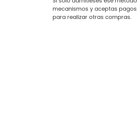
Si solo admitieses ese método 
mecanismos y aceptas pagos vía
para realizar otras compras.