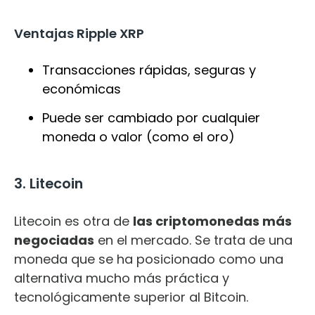
Ventajas Ripple XRP
Transacciones rápidas, seguras y
económicas
Puede ser cambiado por cualquier
moneda o valor (como el oro)
3. Litecoin
Litecoin es otra de
las criptomonedas más
negociadas
en el mercado. Se trata de una
moneda que se ha posicionado como una
alternativa mucho más práctica y
tecnológicamente superior al Bitcoin.