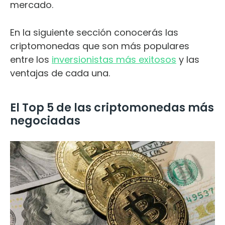
mercado.
En la siguiente sección conocerás las
criptomonedas que son más populares
entre los
inversionistas más exitosos
y las
ventajas de cada una.
El Top 5 de las criptomonedas más
negociadas