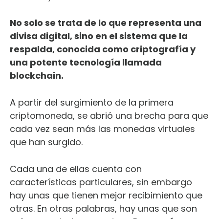
No solo se trata de lo que representa una
divisa digital, sino en el sistema que la
respalda, conocida como criptografía y
una potente tecnología llamada
blockchain.
A partir del surgimiento de la primera
criptomoneda, se abrió una brecha para que
cada vez sean más las monedas virtuales
que han surgido.
Cada una de ellas cuenta con
características particulares, sin embargo
hay unas que tienen mejor recibimiento que
otras. En otras palabras, hay unas que son