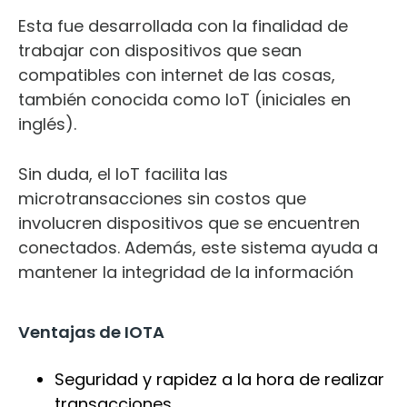
Esta fue desarrollada con la finalidad de
trabajar con dispositivos que sean
compatibles con internet de las cosas,
también conocida como loT (iniciales en
inglés).
Sin duda, el loT facilita las
microtransacciones sin costos que
involucren dispositivos que se encuentren
conectados. Además, este sistema ayuda a
mantener la integridad de la información
Ventajas de IOTA
Seguridad y rapidez a la hora de realizar
transacciones.