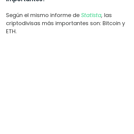
Según el mismo informe de
Statista
,
las
criptodivisas más importantes son: Bitcoin y
ETH.