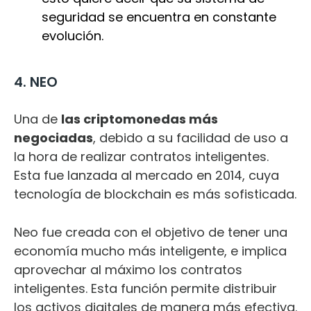
seguridad se encuentra en constante
evolución.
4. NEO
Una de
las criptomonedas más
negociadas
, debido a su facilidad de uso a
la hora de realizar contratos inteligentes.
Esta fue lanzada al mercado en 2014, cuya
tecnología de blockchain es más sofisticada.
Neo fue creada con el objetivo de tener una
economía mucho más inteligente, e implica
aprovechar al máximo los contratos
inteligentes. Esta función permite distribuir
los activos digitales de manera más efectiva.