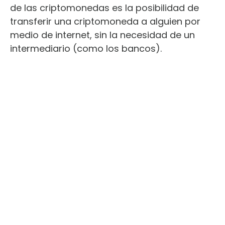
de las criptomonedas es la posibilidad de
transferir una criptomoneda a alguien por
medio de internet, sin la necesidad de un
intermediario (como los bancos).