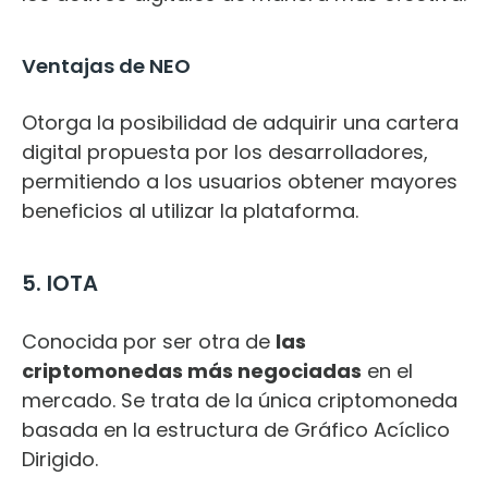
Ventajas de NEO
Otorga la posibilidad de adquirir una cartera
digital propuesta por los desarrolladores,
permitiendo a los usuarios obtener mayores
beneficios al utilizar la plataforma.
5. IOTA
Conocida por ser otra de
las
criptomonedas más negociadas
en el
mercado. Se trata de la única criptomoneda
basada en la estructura de Gráfico Acíclico
Dirigido.