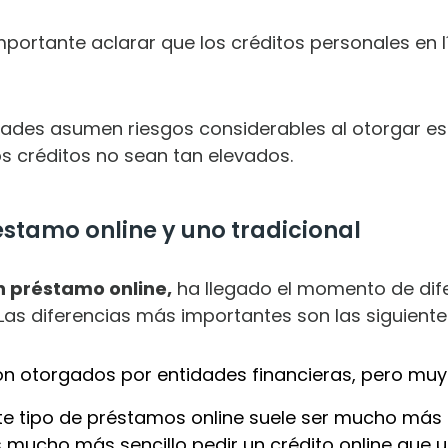
portante aclarar que los créditos personales en l
dades asumen riesgos considerables al otorgar est
os créditos no sean tan elevados.
éstamo online y uno tradicional
n préstamo online,
ha llegado el momento de dif
. Las diferencias más importantes son las siguiente
SCARGA LOS 12 HÁBITOS SECRETOS P
DOMINAR TUS FINANZAS PERSONALE
on otorgados por entidades financieras, pero muy
ste tipo de préstamos online suele ser mucho más
es mucho más sencillo pedir un crédito online que 