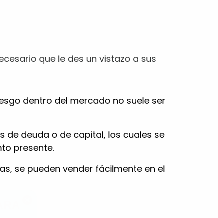
cesario que le des un vistazo a sus
riesgo dentro del mercado no suele ser
es de deuda o de capital, los cuales se
to presente.
ARA
ras, se pueden vender fácilmente en el
S