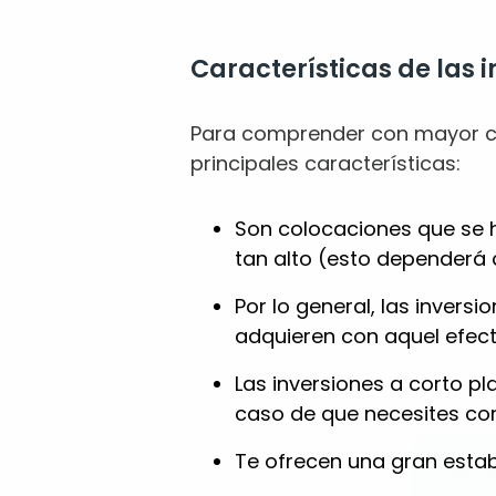
Características de las i
Para comprender con mayor cla
principales características:
Son colocaciones que se h
tan alto (esto dependerá d
Por lo general, las invers
adquieren con aquel efect
DE
Las inversiones a corto p
caso de que necesites conv
Te ofrecen una gran estabi