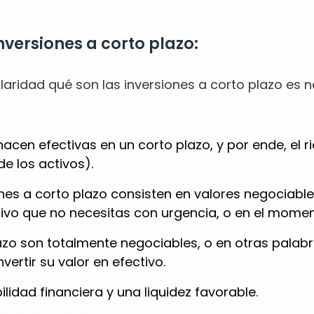
nversiones a corto plazo:
ridad qué son las inversiones a corto plazo es ne
acen efectivas en un corto plazo, y por ende, el 
e los activos).
iones a corto plazo consisten en valores negociabl
ivo que no necesitas con urgencia, o en el momen
SCARGA LOS 12 HÁBITOS SECRETOS P
lazo son totalmente negociables, o en otras palab
DOMINAR TUS FINANZAS PERSONALE
ertir su valor en efectivo.
lidad financiera y una liquidez favorable.