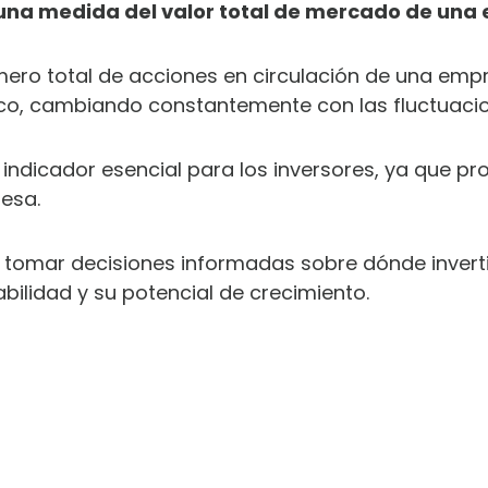
s una medida del valor total de mercado de una
mero total de acciones en circulación de una empr
ámico, cambiando constantemente con las fluctuac
un indicador esencial para los inversores, ya que 
esa.
tomar decisiones informadas sobre dónde inverti
ilidad y su potencial de crecimiento.
SCARGA LOS 12 HÁBITOS SECRETOS P
DOMINAR TUS FINANZAS PERSONALE