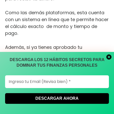
Como las demás plataformas, esta cuenta
con un sistema en línea que te permite hacer
el cálculo exacto de monto y tiempo de
pago.
Además, si ya tienes aprobado tu
microcrédito, podrás administrarlo desde la
DESCARGA LOS 12 HÁBITOS SECRETOS PARA
plataforma, ampliando el monto solicitado o
DOMINAR TUS FINANZAS PERSONALES
el plazo de pago.
8. Moneyman
Solicitar mini préstamos online con
Moneyman es tan fácil como registrarte en
el sitio y definir el
monto a financiar
(hasta