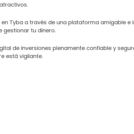
tractivos.
ir en Tyba a través de una plataforma amigable e in
 gestionar tu dinero.
igital de inversiones plenamente confiable y segu
 está vigilante.
SCARGA LOS 12 HÁBITOS SECRETOS P
DOMINAR TUS FINANZAS PERSONALE